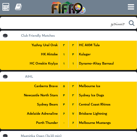
World
Club Friendly Matches
۲
۲
Yuzhny Ural Orsk
HC AKM Tula
۱
۴
HK Aktobe
Kulager
۱
۱
HC Omskie Krylya
Dynamo-Altay Barnaul
Australia
AIHL
۵
۲
Canberra Brave
Melbourne Ice
۴
۳
Newcastle North Stars
Sydney Ice Dogs
۴
۲
Sydney Bears
Central Coast Rhinos
۶
۷
Adelaide Adrenaline
Brisbane Lightning
۰
۶
Perth Thunder
Melbourne Mustangs
Russia
Magnitka Open (3x10 min)