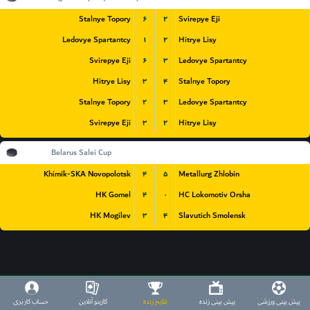
۶
۲
Stalnye Topory
Svirepye Eji
۱
۲
Ledovye Spartantcy
Hitrye Lisy
۶
۳
Svirepye Eji
Ledovye Spartantcy
۳
۴
Hitrye Lisy
Stalnye Topory
۲
۳
Stalnye Topory
Ledovye Spartantcy
۳
۲
Svirepye Eji
Hitrye Lisy
Belarus
Belarus Salei Cup
۴
۵
Khimik-SKA Novopolotsk
Metallurg Zhlobin
۴
۰
HK Gomel
HC Lokomotiv Orsha
۳
۴
HK Mogilev
Slavutich Smolensk
پیش بینی ورزشی
پیش بینی زنده
نتایج زنده
کازینو آنلاین
حساب کاربری