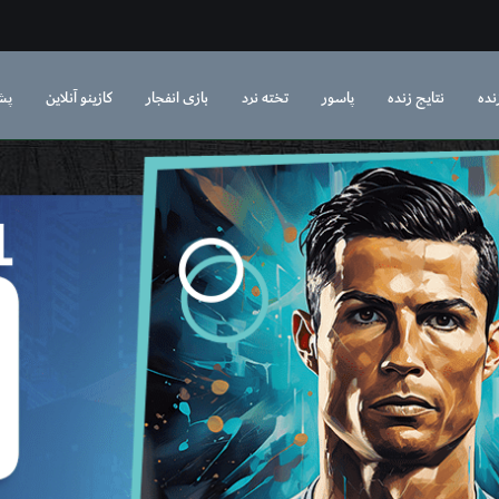
نده
نتایج زنده
پاسور
تخته نرد
بازی انفجار
کازینو آنلاین
پش